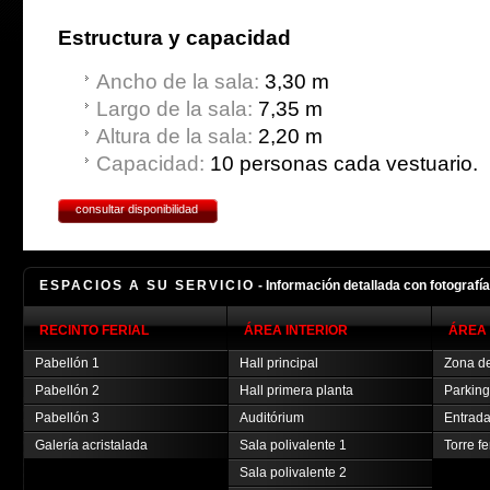
Estructura y capacidad
Ancho de la sala:
3,30 m
Largo de la sala:
7,35 m
Altura de la sala:
2,20 m
Capacidad:
10 personas cada vestuario.
consultar disponibilidad
ESPACIOS A SU SERVICIO
- Información detallada con fotografí
RECINTO FERIAL
ÁREA INTERIOR
ÁREA 
Pabellón 1
Hall principal
Zona de
Pabellón 2
Hall primera planta
Parking
Pabellón 3
Auditórium
Entrada
Galería acristalada
Sala polivalente 1
Torre fe
Sala polivalente 2