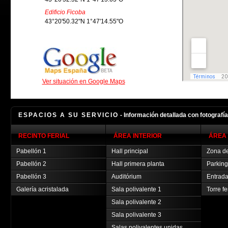
Edificio Ficoba
43°20'50.32"N 1°47'14.55"O
Ver situación en Google Maps
ESPACIOS A SU SERVICIO
- Información detallada con fotografí
RECINTO FERIAL
ÁREA INTERIOR
ÁREA 
Pabellón 1
Hall principal
Zona de
Pabellón 2
Hall primera planta
Parking
Pabellón 3
Auditórium
Entrada
Galería acristalada
Sala polivalente 1
Torre fe
Sala polivalente 2
Sala polivalente 3
Salas polivalentes unidas