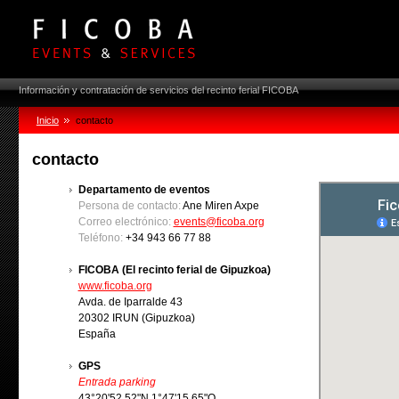
Información y contratación de servicios del recinto ferial FICOBA
Inicio
contacto
contacto
Departamento de eventos
Persona de contacto:
Ane Miren Axpe
Correo electrónico:
events@ficoba.org
Teléfono:
+34 943 66 77 88
FICOBA (El recinto ferial de Gipuzkoa)
www.ficoba.org
Avda. de Iparralde 43
20302 IRUN (Gipuzkoa)
España
GPS
Entrada parking
43°20'52.52"N 1°47'15.65"O