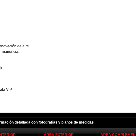
renovación de aire.
permanencia.
I)
Sala VIP
ormación detallada con fotografías y planos de medidas
INTERIOR
ÁREA EXTERIOR
ÁREA COMPLEMEN