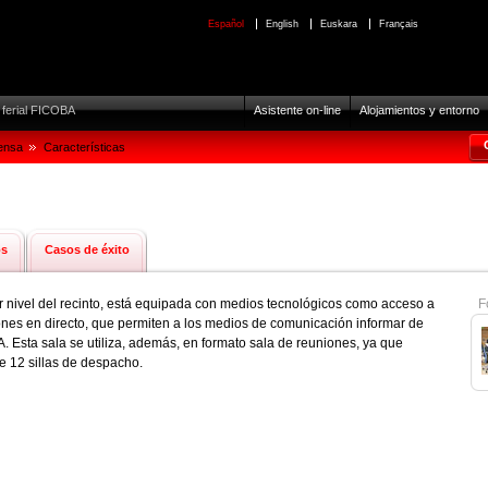
Español
English
Euskara
Français
o ferial FICOBA
Asistente on-line
Alojamientos y entorno
rensa
Características
os
Casos de éxito
r nivel del recinto, está equipada con medios tecnológicos como acceso a
F
ones en directo, que permiten a los medios de comunicación informar de
. Esta sala se utiliza, además, en formato sala de reuniones, ya que
 12 sillas de despacho.