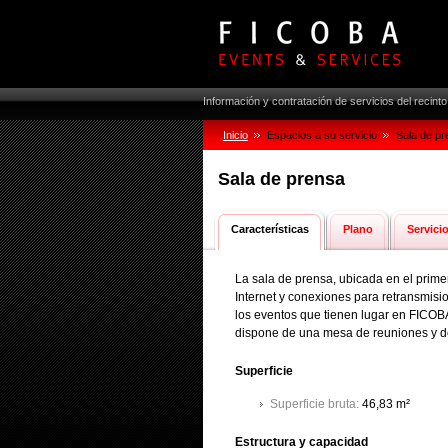
Información y contratación de servicios del recint
Inicio
Espacios a su servicio
Sala de p
Sala de prensa
Características
Plano
Servici
La sala de prensa, ubicada en el prime
Internet y conexiones para retransmisi
los eventos que tienen lugar en FICOBA
dispone de una mesa de reuniones y de
Superficie
Superficie bruta:
46,83 m²
Estructura y capacidad