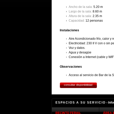
Ancho de la sala:
5.20 m
Largo de la sala:
8.60 m
Altura de la sala:
2.35 m
Capacidad:
12 personas
Instalaciones
Aire Acondicionado frío, calor y 
Electricidad: 230 II V con o sin 
Voz y datos.
Agua y desagüe
Conexión a Internet (cable y WIF
Observaciones
Acceso al servicio de Bar de la 
consultar disponibilidad
ESPACIOS A SU SERVICIO
- Inf
RECINTO FERIAL
ÁREA 