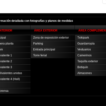
ormación detallada con fotografías y planos de medidas
INTERIOR
ÁREA EXTERIOR
ÁREA COMPLEMEN
cipal
Zona de exposición exterior
Txikipark
mera planta
Parking
Guardarropía
um
Entrada principal
Vestuarios
ivalente 1
Torre ferial
Camerinos
ivalente 2
Taquilla exterior
ivalente 3
Botiquín
livalentes unidas
Almacenes
valente 4 (Hall)
prensa