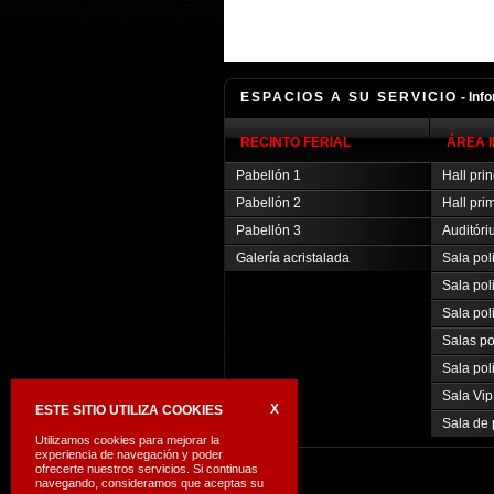
ESPACIOS A SU SERVICIO
- Inf
RECINTO FERIAL
ÁREA 
Pabellón 1
Hall prin
Pabellón 2
Hall pri
Pabellón 3
Auditóri
Galería acristalada
Sala pol
Sala pol
Sala pol
Salas po
Sala poli
Sala Vip
X
ESTE SITIO UTILIZA COOKIES
Sala de 
Utilizamos cookies para mejorar la
experiencia de navegación y poder
ofrecerte nuestros servicios. Si continuas
navegando, consideramos que aceptas su