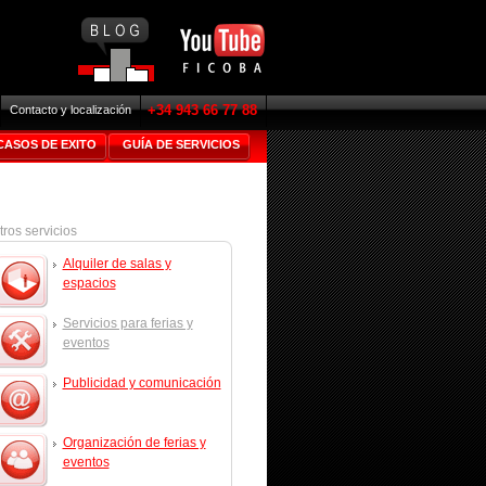
+34 943 66 77 88
Contacto y localización
CASOS DE EXITO
GUÍA DE SERVICIOS
tros servicios
Alquiler de salas y
espacios
Servicios para ferias y
eventos
Publicidad y comunicación
Organización de ferias y
eventos