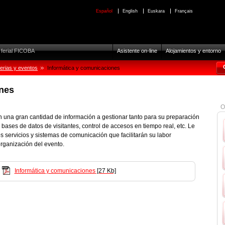
Español
English
Euskara
Français
o ferial FICOBA
Asistente on-line
Alojamientos y entorno
ferias y eventos
Informática y comunicaciones
nes
O
 una gran cantidad de información a gestionar tanto para su preparación
 bases de datos de visitantes, control de accesos en tiempo real, etc. Le
 servicios y sistemas de comunicación que facilitarán su labor
organización del evento.
Informática y comunicaciones
[27 Kb]