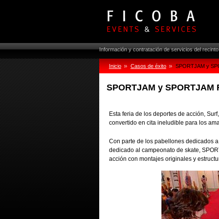
Información y contratación de servicios del recint
Inicio
Casos de éxito
SPORTJAM y SPO
SPORTJAM y SPORTJAM Fe
Esta feria de los deportes de acción, Sur
convertido en cita ineludible para los am
Con parte de los pabellones dedicados a 
dedicado al campeonato de skate, SPORTJ
acción con montajes originales y estruct