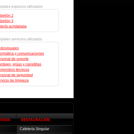
cipales espacios utilizados
bellón 2
bellón 3
lería acristalada
ipales servicios utilizados
diovisuales
formática y comunicaciones
rsonal de soporte
ntajes, grúas y carretillas
ministros técnicos
rsonal de seguridad
rvicio de limpieza
TARIA
RESTAURACIÓN
Cafetería Singular