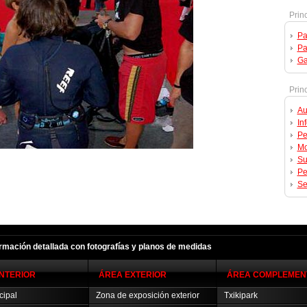
Prin
Pa
Pa
Ga
Princ
Au
In
Pe
Mo
Su
Pe
Se
ormación detallada con fotografías y planos de medidas
INTERIOR
ÁREA EXTERIOR
ÁREA COMPLEMEN
cipal
Zona de exposición exterior
Txikipark