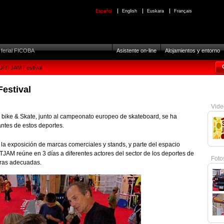
Español
English
Euskara
Français
o ferial FICOBA
Asistente on-line
Alojamientos y entorno
RTJAM Festival
stival
Vide
f, bike & Skate, junto al campeonato europeo de skateboard, se ha
antes de estos deportes.
la exposición de marcas comerciales y stands, y parte del espacio
AM reúne en 3 días a diferentes actores del sector de los deportes de
Foto
uras adecuadas.