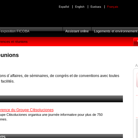
Español
English
Euskara
Français
D´exposition FICOBA
Assistant online
Logements et environnement
rences et réunions
éunions
A
ons d´affaires, de séminaires, de congrès et de conventions avec toutes
facilités.
rence du Groupe Citisoluciones
upe Citisoluciones organisa une journée informative pour plus de 750
nnes.
RTS