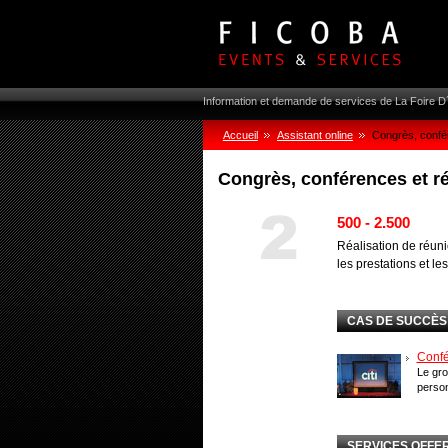
Information et demande de services de La Foire 
Accueil
Assistant online
Congrès, confé
Congrès, conférences et r
500 - 2.500
Réalisation de réuni
les prestations et les 
CAS DE SUCCÈS
Confé
Le gro
perso
SERVICES OFFE