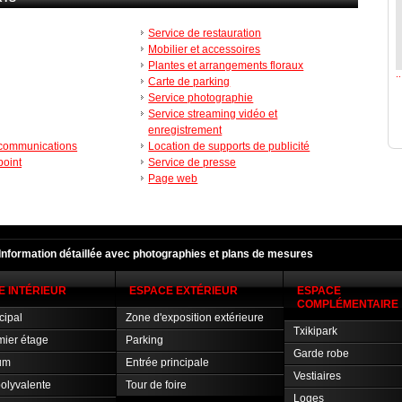
Service de restauration
Mobilier et accessoires
Plantes et arrangements floraux
Carte de parking
Service photographie
Service streaming vidéo et
enregistrement
 communications
Location de supports de publicité
point
Service de presse
Page web
IInformation détaillée avec photographies et plans de mesures
E INTÉRIEUR
ESPACE EXTÉRIEUR
ESPACE
COMPLÉMENTAIRE
cipal
Zone d'exposition extérieure
Txikipark
mier étage
Parking
Garde robe
um
Entrée principale
Vestiaires
polyvalente
Tour de foire
Loges