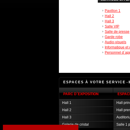
Pavillon 1
Hall 2
Hall 3
Salle VIP
Salle de presse
Garde robe
Audio-visuels
Informatique et
Personnel d´ap
ESPACES À VOTRE SERVICE
- 
PARC D´EXPOSITION
ESPAC
Hall 1
Hall prin
Hall 2
Hall pre
Hall 3
Auditori
Galerie de cristal
Salle 1 