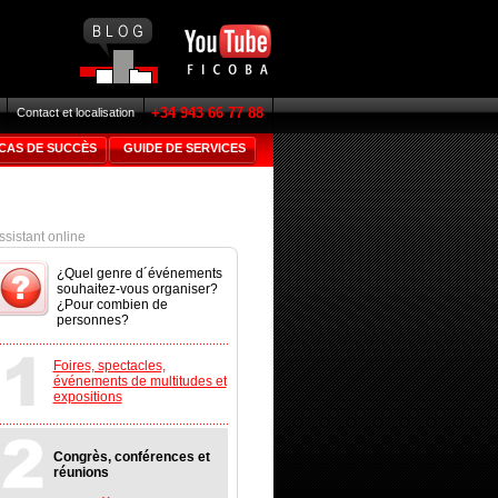
+34 943 66 77 88
Contact et localisation
CAS DE SUCCÈS
GUIDE DE SERVICES
ssistant online
¿Quel genre d´événements
souhaitez-vous organiser?
¿Pour combien de
personnes?
Foires, spectacles,
événements de multitudes et
expositions
Congrès, conférences et
réunions