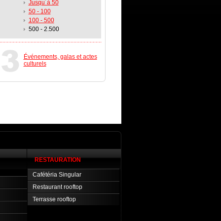
Jusqu´à 50
50 - 100
100 - 500
500 - 2.500
Événements, galas et actes
culturels
RESTAURATION
Cafétéria Singular
Restaurant rooftop
Terrasse rooftop