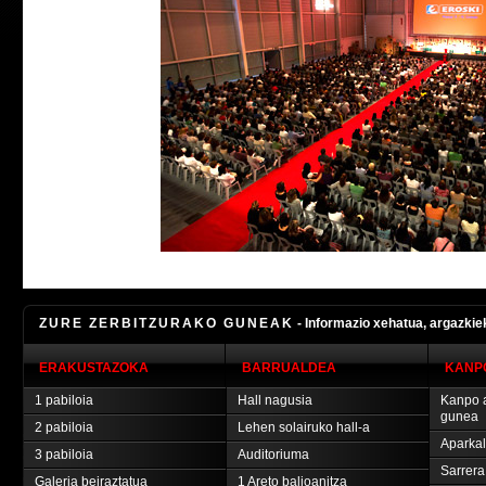
ZURE ZERBITZURAKO GUNEAK
- Informazio xehatua, argazkiek
ERAKUSTAZOKA
BARRUALDEA
KANP
1 pabiloia
Hall nagusia
Kanpo a
gunea
2 pabiloia
Lehen solairuko hall-a
Aparka
3 pabiloia
Auditoriuma
Sarrera
Galeria beiraztatua
1 Areto balioanitza