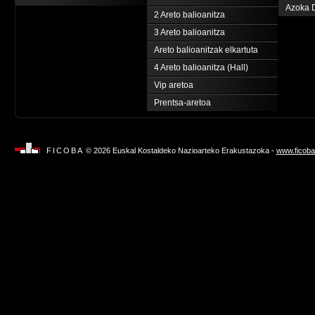
Azoka 
2 Areto balioanitza
3 Areto balioanitza
Areto balioanitzak elkartuta
4 Areto balioanitza (Hall)
Vip aretoa
Prentsa-aretoa
FICOBA
© 2026 Euskal Kostaldeko Nazioarteko Erakustazoka -
www.ficoba