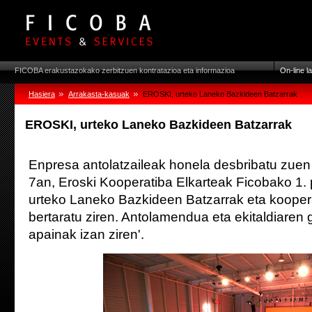
FICOBA erakustazokako zerbitzuen kontratazioa eta informazioa
On-line l
Hasiera
Arrakasta-kasuak
EROSKI, urteko Laneko Bazkideen Batzarrak
EROSKI, urteko Laneko Bazkideen Batzarrak
Enpresa antolatzaileak honela desbribatu zuen 
7an, Eroski Kooperatiba Elkarteak Ficobako 1. 
urteko Laneko Bazkideen Batzarrak eta kooper
bertaratu ziren. Antolamendua eta ekitaldiaren
apainak izan ziren'.